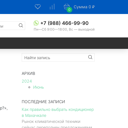
Цену уточняйте у менеджера
Сумма
0
₽
0
Связаться с менеджером
+7 (988) 466-99-90
Пн—Сб 9:00—18:00, Вс — выходной
Out of stock
АРХИВ
2024
Июнь
ПОСЛЕДНИЕ ЗАПИСИ
р?»,
Как правильно выбрать кондиционер
в Махачкале
Рынок климатической техники
сейчас переполнен предложениями.