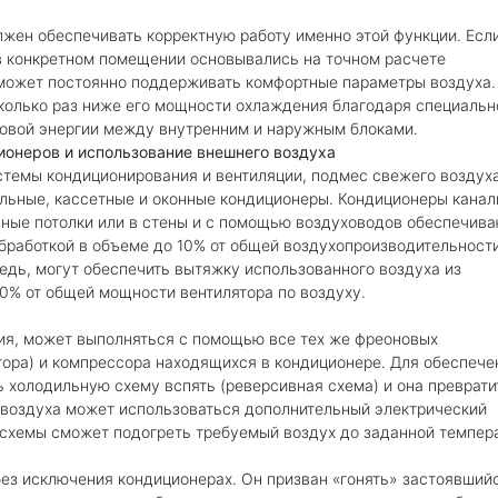
жен обеспечивать корректную работу именно этой функции. Есл
в конкретном помещении основывались на точном расчете
может постоянно поддерживать комфортные параметры воздуха.
колько раз ниже его мощности охлаждения благодаря специальн
ловой энергии между внутренним и наружным блоками.
онеров и использование внешнего воздуха
стемы кондиционирования и вентиляции, подмес свежего воздуха
льные, кассетные и оконные кондиционеры. Кондиционеры канал
сные потолки или в стены и с помощью воздуховодов обеспечива
бработкой в объеме до 10% от общей воздухопроизводительности
едь, могут обеспечить вытяжку использованного воздуха из
10% от общей мощности вентилятора по воздуху.
ния, может выполняться с помощью все тех же фреоновых
тора) и компрессора находящихся в кондиционере. Для обеспече
ь холодильную схему вспять (реверсивная схема) и она преврати
а воздуха может использоваться дополнительный электрический
 схемы сможет подогреть требуемый воздух до заданной темпер
без исключения кондиционерах. Он призван «гонять» застоявший