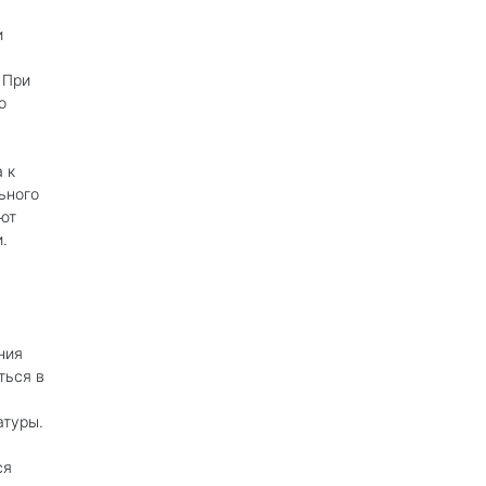
и
 При
о
 к
ьного
ют
.
ния
ться в
атуры.
ся