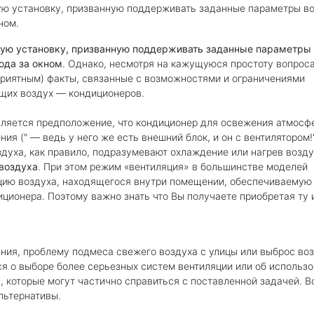
ую установку, призванную поддерживать заданные параметры в
ном.
кую установку, призванную поддерживать заданные параметры
ода за окном
. Однако, несмотря на кажущуюся простоту вопроса
приятным) факты, связанные с возможностями и ограничениями
ющих воздух — кондиционеров.
ляется предположение, что кондиционер для освежения атмосф
 (" — ведь у него же есть внешний блок, и он с вентилятором!"
духа, как правило, подразумевают охлаждение или нагрев возд
воздуха
. При этом режим «вентиляция» в большинстве моделей
цию воздуха, находящегося внутри помещении, обеспечиваемую
иционера. Поэтому важно знать что Вы получаете приобретая ту 
ния, проблему подмеса свежего воздуха с улицы или выброс во
я о выборе более серьезных систем вентиляции или об использ
 которые могут частично справиться с поставленной задачей. В
льтернативы.