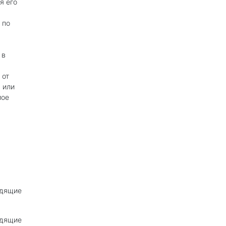
я его
 по
 в
 от
 или
мое
одящие
одящие