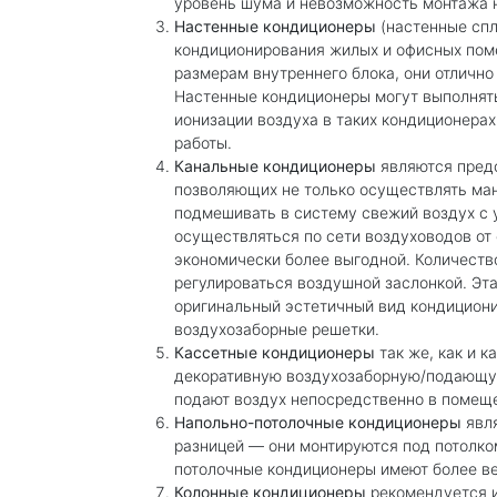
уровень шума и невозможность монтажа н
Настенные кондиционеры
(настенные спл
кондиционирования жилых и офисных пом
размерам внутреннего блока, они отлично 
Настенные кондиционеры могут выполнять
ионизации воздуха в таких кондиционерах
работы.
Канальные кондиционеры
являются предс
позволяющих не только осуществлять ма
подмешивать в систему свежий воздух с 
осуществляться по сети воздуховодов от 
экономически более выгодной. Количеств
регулироваться воздушной заслонкой. Эт
оригинальный эстетичный вид кондиционир
воздухозаборные решетки.
Кассетные кондиционеры
так же, как и 
декоративную воздухозаборную/подающую
подают воздух непосредственно в помещ
Напольно-потолочные кондиционеры
явля
разницей — они монтируются под потолком
потолочные кондиционеры имеют более в
Колонные кондиционеры
рекомендуется и