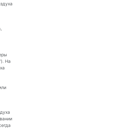
оздуха
,
еры
). На
уха
или
здуха
овании
сегда