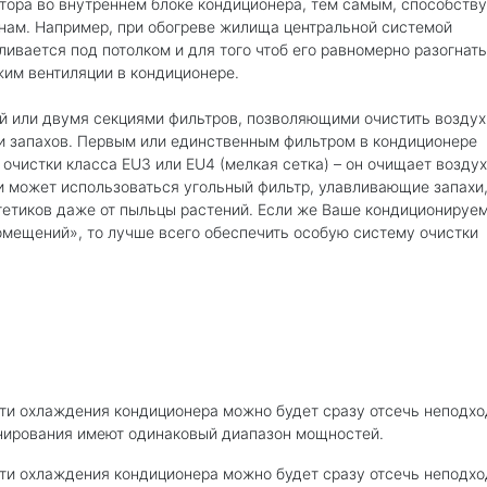
ора во внутреннем блоке кондиционера, тем самым, способству
нам. Например, при обогреве жилища центральной системой
ивается под потолком и для того чтоб его равномерно разогнать
им вентиляции в кондиционере.
 или двумя секциями фильтров, позволяющими очистить воздух
и запахов. Первым или единственным фильтром в кондиционере
 очистки класса EU3 или EU4 (мелкая сетка) – он очищает воздух
и может использоваться угольный фильтр, улавливающие запахи,
гетиков даже от пыльцы растений. Если же Ваше кондиционируе
омещений», то лучше всего обеспечить особую систему очистки
сти охлаждения кондиционера можно будет сразу отсечь неподх
онирования имеют одинаковый диапазон мощностей.
сти охлаждения кондиционера можно будет сразу отсечь неподх