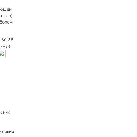
ующей
нного).
ыбором
4 30 36
нные
еских
высокий