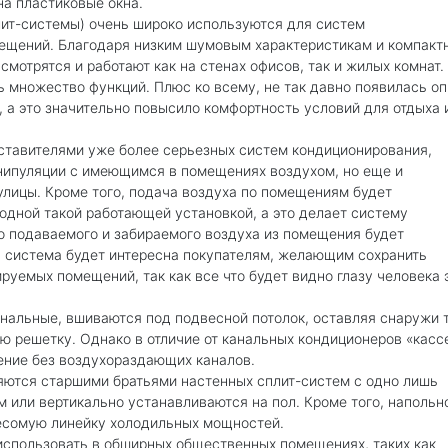
а пластиковые окна.
ит-системы) очень широко используются для систем
ещений. Благодаря низким шумовым характеристикам и компакт
смотрятся и работают как на стенах офисов, так и жилых комнат.
 множество функций. Плюс ко всему, не так давно появилась о
, а это значительно повысило комфортность условий для отдыха 
тавителями уже более серьезных систем кондиционирования,
нипуляции с имеющимся в помещениях воздухом, но еще и
улицы. Кроме того, подача воздуха по помещениям будет
одной такой работающей установкой, а это делает систему
о подаваемого и забираемого воздуха из помещения будет
а система будет интересна покупателям, желающим сохранить
уемых помещений, так как все что будет видно глазу человека 
канальные, вшиваются под подвесной потолок, оставляя снаружи 
 решетку. Однако в отличие от канальных кондиционеров «касс
ение без воздухораздающих каналов.
ются старшими братьями настенных сплит-систем с одно лишь
 или вертикально устанавливаются на пол. Кроме того, напольн
есомую линейку холодильных мощностей.
спользовать в обширных общественных помещениях, таких как