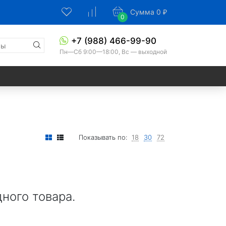
FUNAI
Сумма
0
₽
0
+7 (988) 466-99-90
Пн—Сб 9:00—18:00, Вс — выходной
Показывать по:
18
30
72
дного товара.