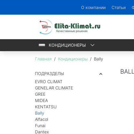
KENTATSU
BALLY
О компании
Статьи
Ф
DANTEX
JAX
КОНДИЦИОНЕРЫ
Главная
/
Кондиционеры
/
Bally
BAL
ПОДРАЗДЕЛЫ
EVRO CLIMAT
GENELAR CLIMATE
GREE
MIDEA
KENTATSU
Bally
Alfacol
Funai
Dantex