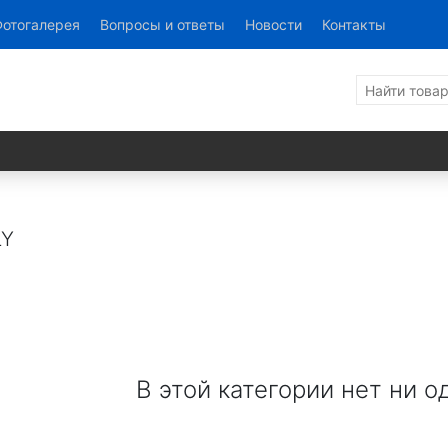
ALFACOL
отогалерея
Вопросы и ответы
Новости
Контакты
AICON
LY
В этой категории нет ни о