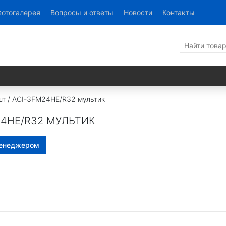
ALFACOL
отогалерея
Вопросы и ответы
Новости
Контакты
AICON
т / ACI-3FM24HE/R32 мультик
24HE/R32 МУЛЬТИК
менеджером